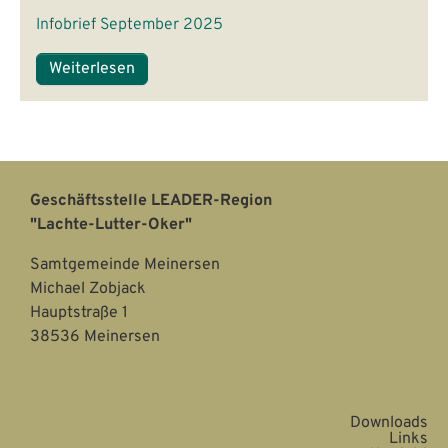
Infobrief September 2025
Weiterlesen
Geschäftsstelle LEADER-Region
"Lachte-Lutter-Oker"
Samtgemeinde Meinersen
Michael Zobjack
Hauptstraße 1
38536 Meinersen
Downloads
Links