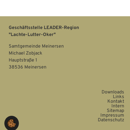
Geschäftsstelle LEADER-Region
"Lachte-Lutter-Oker"
Samtgemeinde Meinersen
Michael Zobjack
Hauptstraße 1
38536 Meinersen
Downloads
Links
Kontakt
Intern
Sitemap
Impressum
Datenschutz