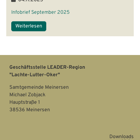
Infobrief September 2025
Weiterlesen
Geschäftsstelle LEADER-Region
"Lachte-Lutter-Oker"
Samtgemeinde Meinersen
Michael Zobjack
Hauptstraße 1
38536 Meinersen
Downloads